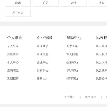
翻译
广告
营业
收银
展开
保险
更多
模具
软件
管理
外贸业务员
业务员
设计师
技术员
淘宝美工
淘宝运营
淘宝客服
网店
个人求职
企业招聘
帮助中心
风云
普通工人
清洁工
保洁员
缝纫工
个人登录
企业登录
新手上路
风云企
促销员
导购员
操作工
晒版工
注册简历
企业注册
常见问题
风云职
个人中心
企业中心
搜索帮助
风云人
熨烫工
裁剪工
锣工
装修工
查询职位
发布职位
求职帮助
风云搜
电梯工
水工
机修工
数控车
近期招聘
搜索人才
招聘帮助
风云资
印刷技工
车工
木工
冲床
丝印工
油漆工
喷漆工
锅炉工
关于我们
|
服务项目
|
保姆
钟点工
小时工
家政