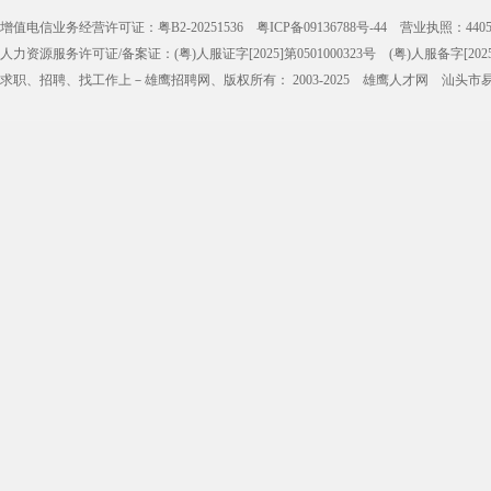
增值电信业务经营许可证：粤B2-20251536
粤ICP备09136788号-44
营业执照：440500
仓管员
仓库管理员
线切割
铸造工
人力资源服务许可证/备案证：(粤)人服证字[2025]第0501000323号 (粤)人服备字[2025]第
理货员
防损员
模具工
注塑工
求职、招聘、找工作上－
雄鹰招聘网
、版权所有： 2003-2025
雄鹰人才网
汕头市易
邮政快递
EMS快递
京东快递
德邦物
猎头
国企
央企
应届毕业
人事主管
行政文员
人力资源总监
行政经
人事助理
财务总监
财务经理
财务主
审计员
项目经理
法务
总经理
生产总监
产品总监
产品经理
技术总
渠道经理
销售代表
市场部经理
园长
医生
医师
院长
养老院院
化学教师
生物教师
助教
高中教